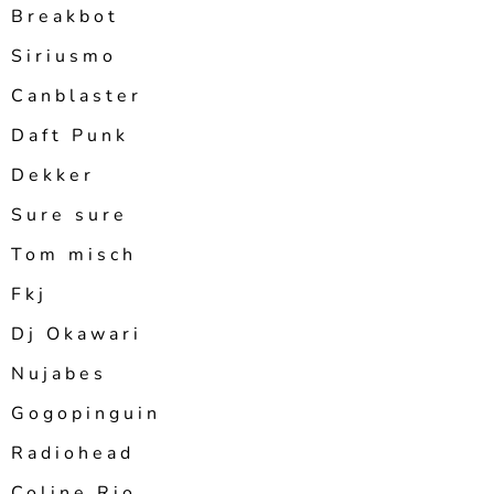
Breakbot
Siriusmo
Canblaster
Daft Punk
Dekker
Sure sure
Tom misch
Fkj
Dj Okawari
Nujabes
Gogopinguin
Radiohead
Coline Rio